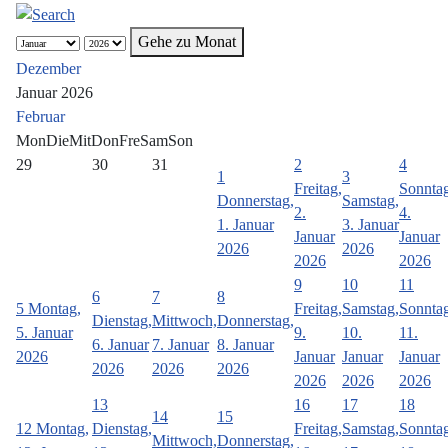
Gehe zu Monat
Dezember
Januar 2026
Februar
Mon
Die
Mit
Don
Fre
Sam
Son
29
30
31
2
4
1
3
Freitag,
Sonntag
Donnerstag,
Samstag,
2.
4.
1. Januar
3. Januar
Januar
Januar
2026
2026
2026
2026
9
10
11
6
7
8
5
Montag,
Freitag,
Samstag,
Sonntag
Dienstag,
Mittwoch,
Donnerstag,
5. Januar
9.
10.
11.
6. Januar
7. Januar
8. Januar
2026
Januar
Januar
Januar
2026
2026
2026
2026
2026
2026
13
16
17
18
14
15
12
Montag,
Dienstag,
Freitag,
Samstag,
Sonntag
Mittwoch,
Donnerstag,