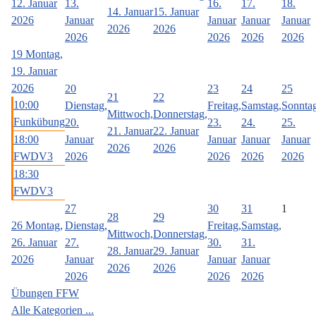
12. Januar
13.
16.
17.
18.
14. Januar
15. Januar
2026
Januar
Januar
Januar
Januar
2026
2026
2026
2026
2026
2026
19
Montag,
19. Januar
2026
20
23
24
25
21
22
10:00
Dienstag,
Freitag,
Samstag,
Sonntag
Mittwoch,
Donnerstag,
Funkübung
20.
23.
24.
25.
21. Januar
22. Januar
18:00
Januar
Januar
Januar
Januar
2026
2026
FWDV3
2026
2026
2026
2026
18:30
FWDV3
27
30
31
1
28
29
26
Montag,
Dienstag,
Freitag,
Samstag,
Mittwoch,
Donnerstag,
26. Januar
27.
30.
31.
28. Januar
29. Januar
2026
Januar
Januar
Januar
2026
2026
2026
2026
2026
Übungen FFW
Alle Kategorien ...