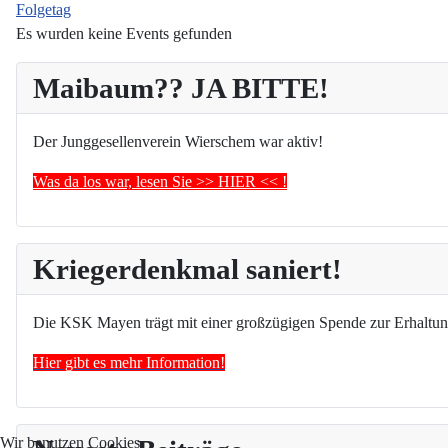
Folgetag
Es wurden keine Events gefunden
Maibaum?? JA BITTE!
Der Junggesellenverein Wierschem war aktiv!
Was da los war, lesen Sie >> HIER << !
Kriegerdenkmal saniert!
Die KSK Mayen trägt mit einer großzügigen Spende zur Erhaltun
Hier gibt es mehr Information!
Wir benutzen Cookies