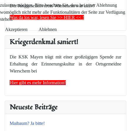
zulassen möchten. Bitte beachten Sie, dass bei einer Ablehnung
Der Junggesellenverein Wierschem war aktiv!
womöglich nicht mehr alle Funktionalitäten der Seite zur Verfügung
Was da los war, lesen Sie >> HIER << !
stehen.
Akzeptieren
Ablehnen
Kriegerdenkmal saniert!
Die KSK Mayen trägt mit einer großzügigen Spende zur
Erhaltung der Erinnerungskultur in der Ortsgemeidne
Wierschem bei
Hier gibt es mehr Information!
Neueste Beiträge
Maibaum? Ja bitte!