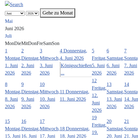
Gehe zu Monat
Mai
Juni 2026
Juli
Mon
Die
Mit
Don
Fre
Sam
Son
1
2
3
4
Donnerstag,
5
6
7
Montag,
Dienstag,
Mittwoch,
4. Juni 2026
Freitag,
Samstag,
Sonnta
1. Juni
2. Juni
3. Juni
Königsschießen
5. Juni
6. Juni
7. Juni
2026
2026
2026
...
2026
2026
2026
12
8
9
10
13
14
Freitag,
Montag,
Dienstag,
Mittwoch,
11
Donnerstag,
Samstag,
Sonnta
12.
8. Juni
9. Juni
10. Juni
11. Juni 2026
13. Juni
14. Jun
Juni
2026
2026
2026
2026
2026
2026
19
15
16
17
20
21
Freitag,
Montag,
Dienstag,
Mittwoch,
18
Donnerstag,
Samstag,
Sonnta
19.
15. Juni
16. Juni
17. Juni
18. Juni 2026
20. Juni
21. Jun