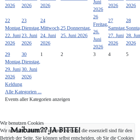
Juni
2026
2026
2026
2026
2026
2026
26
22
23
24
27
28
Freitag,
Montag,
Dienstag,
Mittwoch,
25
Donnerstag,
Samstag,
Sonnta
26.
22. Juni
23. Juni
24. Juni
25. Juni 2026
27. Juni
28. Jun
Juni
2026
2026
2026
2026
2026
2026
29
30
1
2
3
4
5
Montag,
Dienstag,
29. Juni
30. Juni
2026
2026
Keldung
Alle Kategorien ...
Events aller Kategorien anzeigen
Wir benutzen Cookies
Maibaum?? JA BITTE!
Wir nutzen Cookies auf unserer Website, die essenziell sind für den
Betrieb der Seite. Sie können selbst entscheiden, ob Sie die Cookies