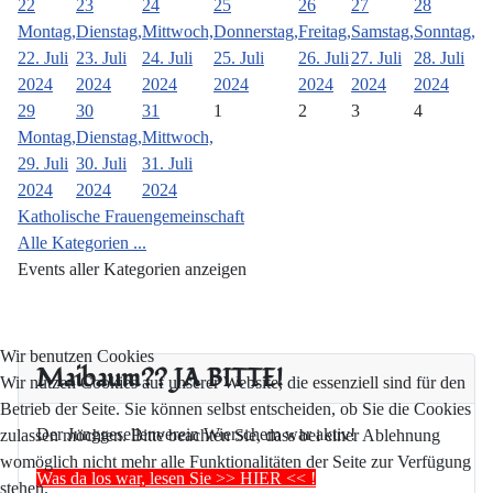
22
23
24
25
26
27
28
Montag,
Dienstag,
Mittwoch,
Donnerstag,
Freitag,
Samstag,
Sonntag,
22. Juli
23. Juli
24. Juli
25. Juli
26. Juli
27. Juli
28. Juli
2024
2024
2024
2024
2024
2024
2024
29
30
31
1
2
3
4
Montag,
Dienstag,
Mittwoch,
29. Juli
30. Juli
31. Juli
2024
2024
2024
Katholische Frauengemeinschaft
Alle Kategorien ...
Events aller Kategorien anzeigen
Wir benutzen Cookies
Maibaum?? JA BITTE!
Wir nutzen Cookies auf unserer Website, die essenziell sind für den
Betrieb der Seite. Sie können selbst entscheiden, ob Sie die Cookies
Der Junggesellenverein Wierschem war aktiv!
zulassen möchten. Bitte beachten Sie, dass bei einer Ablehnung
womöglich nicht mehr alle Funktionalitäten der Seite zur Verfügung
Was da los war, lesen Sie >> HIER << !
stehen.