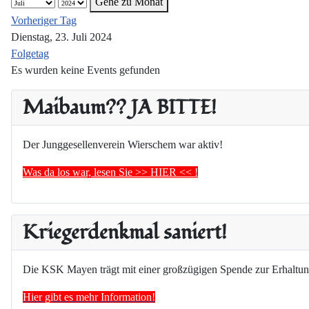
Gehe zu Monat
Vorheriger Tag
Dienstag, 23. Juli 2024
Folgetag
Es wurden keine Events gefunden
Maibaum?? JA BITTE!
Der Junggesellenverein Wierschem war aktiv!
Was da los war, lesen Sie >> HIER << !
Kriegerdenkmal saniert!
Die KSK Mayen trägt mit einer großzügigen Spende zur Erhaltun
Hier gibt es mehr Information!