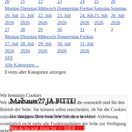
20
21
22
23
24
25
26
Montag,
Dienstag,
Mittwoch,
Donnerstag,
Freitag,
Samstag,
Sonntag,
20. Juli
21. Juli
22. Juli
23. Juli
24. Juli
25. Juli
26. Juli
2026
2026
2026
2026
2026
2026
2026
27
28
29
30
31
1
2
Montag,
Dienstag,
Mittwoch,
Donnerstag,
Freitag,
27. Juli
28. Juli
29. Juli
30. Juli
31. Juli
2026
2026
2026
2026
2026
SPZ
Alle Kategorien ...
Events aller Kategorien anzeigen
Wir benutzen Cookies
Maibaum?? JA BITTE!
Wir nutzen Cookies auf unserer Website, die essenziell sind für den
Betrieb der Seite. Sie können selbst entscheiden, ob Sie die Cookies
Der Junggesellenverein Wierschem war aktiv!
zulassen möchten. Bitte beachten Sie, dass bei einer Ablehnung
womöglich nicht mehr alle Funktionalitäten der Seite zur Verfügung
Was da los war, lesen Sie >> HIER << !
stehen.