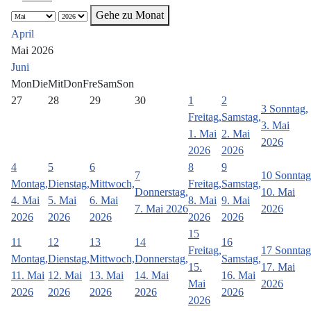
Gehe zu Monat
April
Mai 2026
Juni
Mon
Die
Mit
Don
Fre
Sam
Son
27
28
29
30
1
2
3
Sonntag,
Freitag,
Samstag,
3. Mai
1. Mai
2. Mai
2026
2026
2026
4
5
6
8
9
7
10
Sonntag
Montag,
Dienstag,
Mittwoch,
Freitag,
Samstag,
Donnerstag,
10. Mai
4. Mai
5. Mai
6. Mai
8. Mai
9. Mai
7. Mai 2026
2026
2026
2026
2026
2026
2026
15
11
12
13
14
16
Freitag,
17
Sonntag
Montag,
Dienstag,
Mittwoch,
Donnerstag,
Samstag,
15.
17. Mai
11. Mai
12. Mai
13. Mai
14. Mai
16. Mai
Mai
2026
2026
2026
2026
2026
2026
2026