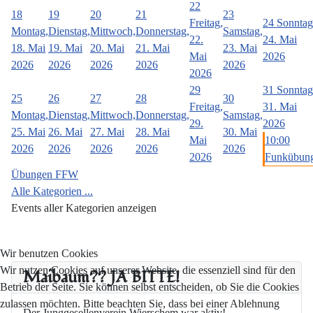
22
18
19
20
21
23
Freitag,
24
Sonntag
Montag,
Dienstag,
Mittwoch,
Donnerstag,
Samstag,
22.
24. Mai
18. Mai
19. Mai
20. Mai
21. Mai
23. Mai
Mai
2026
2026
2026
2026
2026
2026
2026
29
31
Sonntag
25
26
27
28
30
Freitag,
31. Mai
Montag,
Dienstag,
Mittwoch,
Donnerstag,
Samstag,
29.
2026
25. Mai
26. Mai
27. Mai
28. Mai
30. Mai
Mai
10:00
2026
2026
2026
2026
2026
2026
Funkübun
Übungen FFW
Alle Kategorien ...
Events aller Kategorien anzeigen
Wir benutzen Cookies
Wir nutzen Cookies auf unserer Website, die essenziell sind für den
Maibaum?? JA BITTE!
Betrieb der Seite. Sie können selbst entscheiden, ob Sie die Cookies
zulassen möchten. Bitte beachten Sie, dass bei einer Ablehnung
Der Junggesellenverein Wierschem war aktiv!