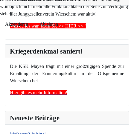
womöglich nicht mehr alle Funktionalitäten der Seite zur Verfügung
stehen.
Der Junggesellenverein Wierschem war aktiv!
Akzeptieren
Ablehnen
Was da los war, lesen Sie >> HIER << !
Kriegerdenkmal saniert!
Die KSK Mayen trägt mit einer großzügigen Spende zur
Erhaltung der Erinnerungskultur in der Ortsgemeidne
Wierschem bei
Hier gibt es mehr Information!
Neueste Beiträge