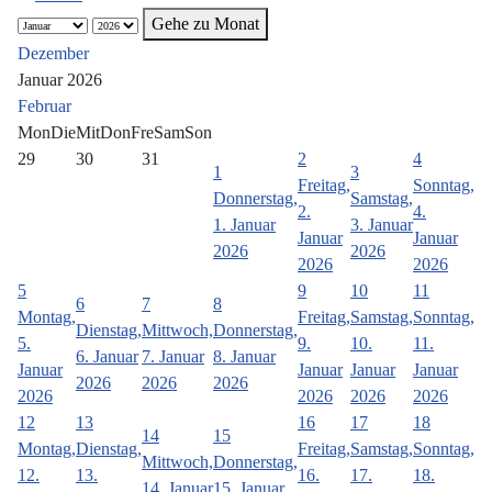
Gehe zu Monat
Dezember
Januar 2026
Februar
Mon
Die
Mit
Don
Fre
Sam
Son
29
30
31
2
4
1
3
Freitag,
Sonntag,
Donnerstag,
Samstag,
2.
4.
1. Januar
3. Januar
Januar
Januar
2026
2026
2026
2026
5
9
10
11
6
7
8
Montag,
Freitag,
Samstag,
Sonntag,
Dienstag,
Mittwoch,
Donnerstag,
5.
9.
10.
11.
6. Januar
7. Januar
8. Januar
Januar
Januar
Januar
Januar
2026
2026
2026
2026
2026
2026
2026
12
13
16
17
18
14
15
Montag,
Dienstag,
Freitag,
Samstag,
Sonntag,
Mittwoch,
Donnerstag,
12.
13.
16.
17.
18.
14. Januar
15. Januar