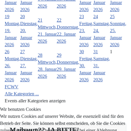
Januar
Januar
Januar
Januar
Januar
2026
2026
2026
2026
2026
2026
2026
19
20
23
24
25
21
22
Montag,
Dienstag,
Freitag,
Samstag,
Sonntag,
Mittwoch,
Donnerstag,
19.
20.
23.
24.
25.
21. Januar
22. Januar
Januar
Januar
Januar
Januar
Januar
2026
2026
2026
2026
2026
2026
2026
26
27
30
31
1
28
29
Montag,
Dienstag,
Freitag,
Samstag,
Mittwoch,
Donnerstag,
26.
27.
30.
31.
28. Januar
29. Januar
Januar
Januar
Januar
Januar
2026
2026
2026
2026
2026
2026
FCWV
Alle Kategorien ...
Events aller Kategorien anzeigen
Wir benutzen Cookies
Wir nutzen Cookies auf unserer Website, die essenziell sind für den
Betrieb der Seite. Sie können selbst entscheiden, ob Sie die Cookies
Maibaum?? JA BITTE!
zulassen möchten. Bitte beachten Sie, dass bei einer Ablehnung