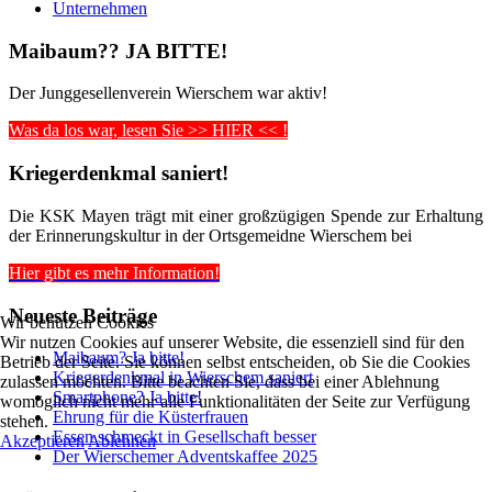
Unternehmen
Maibaum?? JA BITTE!
Der Junggesellenverein Wierschem war aktiv!
Was da los war, lesen Sie >> HIER << !
Kriegerdenkmal saniert!
Die KSK Mayen trägt mit einer großzügigen Spende zur Erhaltung
der Erinnerungskultur in der Ortsgemeidne Wierschem bei
Hier gibt es mehr Information!
Neueste Beiträge
Wir benutzen Cookies
Wir nutzen Cookies auf unserer Website, die essenziell sind für den
Maibaum? Ja bitte!
Betrieb der Seite. Sie können selbst entscheiden, ob Sie die Cookies
Kriegerdenkmal in Wierschem saniert
zulassen möchten. Bitte beachten Sie, dass bei einer Ablehnung
Smartphone? Ja bitte!
womöglich nicht mehr alle Funktionalitäten der Seite zur Verfügung
Ehrung für die Küsterfrauen
stehen.
Essen schmeckt in Gesellschaft besser
Akzeptieren
Ablehnen
Der Wierschemer Adventskaffee 2025