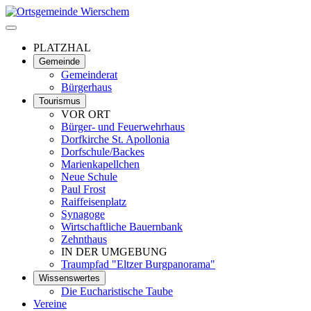
PLATZHAL
Gemeinde
Gemeinderat
Bürgerhaus
Tourismus
VOR ORT
Bürger- und Feuerwehrhaus
Dorfkirche St. Apollonia
Dorfschule/Backes
Marienkapellchen
Neue Schule
Paul Frost
Raiffeisenplatz
Synagoge
Wirtschaftliche Bauernbank
Zehnthaus
IN DER UMGEBUNG
Traumpfad "Eltzer Burgpanorama"
Wissenswertes
Die Eucharistische Taube
Vereine