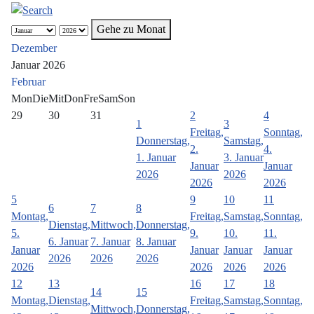
Gehe zu Monat
Dezember
Januar 2026
Februar
Mon
Die
Mit
Don
Fre
Sam
Son
29
30
31
2
4
1
3
Freitag,
Sonntag,
Donnerstag,
Samstag,
2.
4.
1. Januar
3. Januar
Januar
Januar
2026
2026
2026
2026
5
9
10
11
6
7
8
Montag,
Freitag,
Samstag,
Sonntag,
Dienstag,
Mittwoch,
Donnerstag,
5.
9.
10.
11.
6. Januar
7. Januar
8. Januar
Januar
Januar
Januar
Januar
2026
2026
2026
2026
2026
2026
2026
12
13
16
17
18
14
15
Montag,
Dienstag,
Freitag,
Samstag,
Sonntag,
Mittwoch,
Donnerstag,