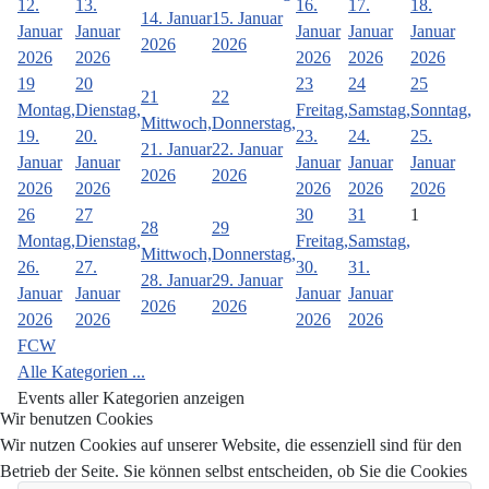
12.
13.
16.
17.
18.
14. Januar
15. Januar
Januar
Januar
Januar
Januar
Januar
2026
2026
2026
2026
2026
2026
2026
19
20
23
24
25
21
22
Montag,
Dienstag,
Freitag,
Samstag,
Sonntag,
Mittwoch,
Donnerstag,
19.
20.
23.
24.
25.
21. Januar
22. Januar
Januar
Januar
Januar
Januar
Januar
2026
2026
2026
2026
2026
2026
2026
26
27
30
31
1
28
29
Montag,
Dienstag,
Freitag,
Samstag,
Mittwoch,
Donnerstag,
26.
27.
30.
31.
28. Januar
29. Januar
Januar
Januar
Januar
Januar
2026
2026
2026
2026
2026
2026
FCW
Alle Kategorien ...
Events aller Kategorien anzeigen
Wir benutzen Cookies
Wir nutzen Cookies auf unserer Website, die essenziell sind für den
Betrieb der Seite. Sie können selbst entscheiden, ob Sie die Cookies