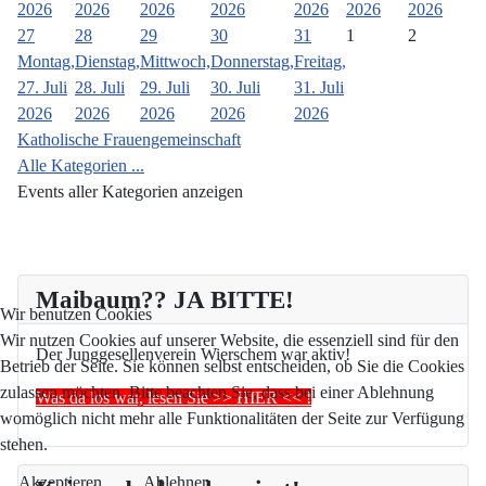
2026
2026
2026
2026
2026
2026
2026
27
28
29
30
31
1
2
Montag,
Dienstag,
Mittwoch,
Donnerstag,
Freitag,
27. Juli
28. Juli
29. Juli
30. Juli
31. Juli
2026
2026
2026
2026
2026
Katholische Frauengemeinschaft
Alle Kategorien ...
Events aller Kategorien anzeigen
Maibaum?? JA BITTE!
Wir benutzen Cookies
Wir nutzen Cookies auf unserer Website, die essenziell sind für den
Der Junggesellenverein Wierschem war aktiv!
Betrieb der Seite. Sie können selbst entscheiden, ob Sie die Cookies
zulassen möchten. Bitte beachten Sie, dass bei einer Ablehnung
Was da los war, lesen Sie >> HIER << !
womöglich nicht mehr alle Funktionalitäten der Seite zur Verfügung
stehen.
Akzeptieren
Ablehnen