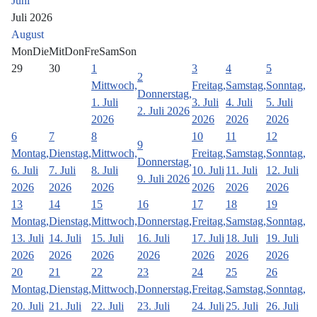
Juni
Juli 2026
August
Mon
Die
Mit
Don
Fre
Sam
Son
29
30
1
3
4
5
2
Mittwoch,
Freitag,
Samstag,
Sonntag,
Donnerstag,
1. Juli
3. Juli
4. Juli
5. Juli
2. Juli 2026
2026
2026
2026
2026
6
7
8
10
11
12
9
Montag,
Dienstag,
Mittwoch,
Freitag,
Samstag,
Sonntag,
Donnerstag,
6. Juli
7. Juli
8. Juli
10. Juli
11. Juli
12. Juli
9. Juli 2026
2026
2026
2026
2026
2026
2026
13
14
15
16
17
18
19
Montag,
Dienstag,
Mittwoch,
Donnerstag,
Freitag,
Samstag,
Sonntag,
13. Juli
14. Juli
15. Juli
16. Juli
17. Juli
18. Juli
19. Juli
2026
2026
2026
2026
2026
2026
2026
20
21
22
23
24
25
26
Montag,
Dienstag,
Mittwoch,
Donnerstag,
Freitag,
Samstag,
Sonntag,
20. Juli
21. Juli
22. Juli
23. Juli
24. Juli
25. Juli
26. Juli