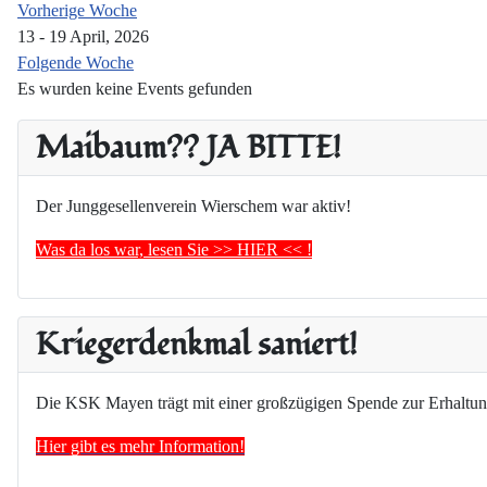
Vorherige Woche
13 - 19 April, 2026
Folgende Woche
Es wurden keine Events gefunden
Maibaum?? JA BITTE!
Der Junggesellenverein Wierschem war aktiv!
Was da los war, lesen Sie >> HIER << !
Kriegerdenkmal saniert!
Die KSK Mayen trägt mit einer großzügigen Spende zur Erhaltun
Hier gibt es mehr Information!