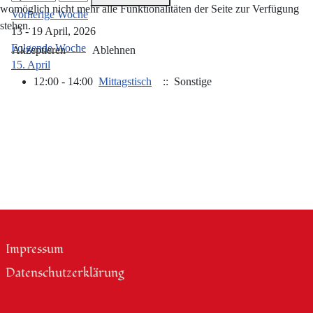
womöglich nicht mehr alle Funktionalitäten der Seite zur Verfügung
Vorherige Woche
stehen.
13 - 19 April, 2026
Folgende Woche
Akzeptieren
Ablehnen
15. April
12:00 - 14:00
Mittagstisch
:: Sonstige
Impressum
Datenschutzerklärung