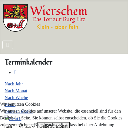
Terminkalender
Nach Jahr
Nach Monat
Nach Woche
Wir benutzen Cookies
Heute
Wir nutzen Cookies auf unserer Website, die essenziell sind für den
Gehe zu Monat
Betrieb der Seite. Sie können selbst entscheiden, ob Sie die Cookies
zulassen möchten. Bitte beachten Sie, dass bei einer Ablehnung
Gehe zu Monat