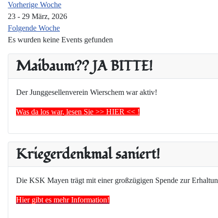
Vorherige Woche
23 - 29 März, 2026
Folgende Woche
Es wurden keine Events gefunden
Maibaum?? JA BITTE!
Der Junggesellenverein Wierschem war aktiv!
Was da los war, lesen Sie >> HIER << !
Kriegerdenkmal saniert!
Die KSK Mayen trägt mit einer großzügigen Spende zur Erhaltun
Hier gibt es mehr Information!