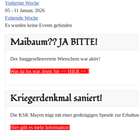
Vorherige Woche
05 - 11 Januar, 2026
Folgende Woche
Es wurden keine Events gefunden
Maibaum?? JA BITTE!
Der Junggesellenverein Wierschem war aktiv!
Was da los war, lesen Sie >> HIER << !
Kriegerdenkmal saniert!
Die KSK Mayen trägt mit einer großzügigen Spende zur Erhaltun
Hier gibt es mehr Information!