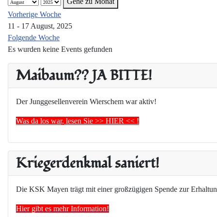
Gehe zu Monat
Vorherige Woche
11 - 17 August, 2025
Folgende Woche
Es wurden keine Events gefunden
Maibaum?? JA BITTE!
Der Junggesellenverein Wierschem war aktiv!
Was da los war, lesen Sie >> HIER << !
Kriegerdenkmal saniert!
Die KSK Mayen trägt mit einer großzügigen Spende zur Erhaltun
Hier gibt es mehr Information!