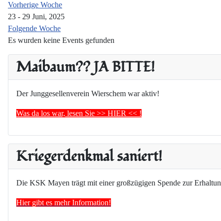
Vorherige Woche
23 - 29 Juni, 2025
Folgende Woche
Es wurden keine Events gefunden
Maibaum?? JA BITTE!
Der Junggesellenverein Wierschem war aktiv!
Was da los war, lesen Sie >> HIER << !
Kriegerdenkmal saniert!
Die KSK Mayen trägt mit einer großzügigen Spende zur Erhaltun
Hier gibt es mehr Information!