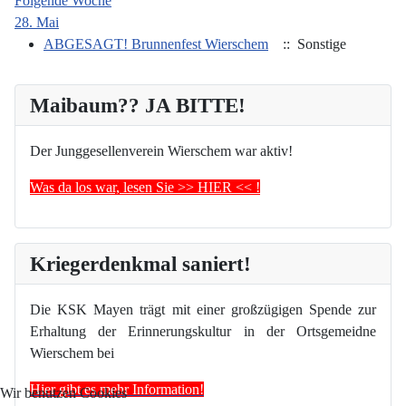
Folgende Woche
28. Mai
ABGESAGT! Brunnenfest Wierschem
:: Sonstige
Maibaum?? JA BITTE!
Der Junggesellenverein Wierschem war aktiv!
Was da los war, lesen Sie >> HIER << !
Kriegerdenkmal saniert!
Die KSK Mayen trägt mit einer großzügigen Spende zur
Erhaltung der Erinnerungskultur in der Ortsgemeidne
Wierschem bei
Hier gibt es mehr Information!
Wir benutzen Cookies