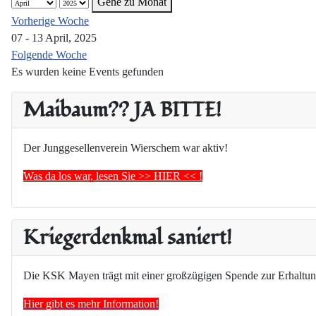
Gehe zu Monat
Vorherige Woche
07 - 13 April, 2025
Folgende Woche
Es wurden keine Events gefunden
Maibaum?? JA BITTE!
Der Junggesellenverein Wierschem war aktiv!
Was da los war, lesen Sie >> HIER << !
Kriegerdenkmal saniert!
Die KSK Mayen trägt mit einer großzügigen Spende zur Erhaltun
Hier gibt es mehr Information!