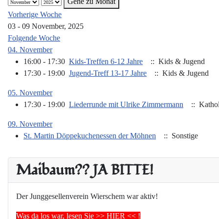
Gehe zu Monat
Vorherige Woche
03 - 09 November, 2025
Folgende Woche
04. November
16:00 - 17:30
Kids-Treffen 6-12 Jahre
:: Kids & Jugend
17:30 - 19:00
Jugend-Treff 13-17 Jahre
:: Kids & Jugend
05. November
17:30 - 19:00
Liederrunde mit Ulrike Zimmermann
:: Kathol
09. November
St. Martin Döppekuchenessen der Möhnen
:: Sonstige
Maibaum?? JA BITTE!
Der Junggesellenverein Wierschem war aktiv!
Was da los war, lesen Sie >> HIER << !