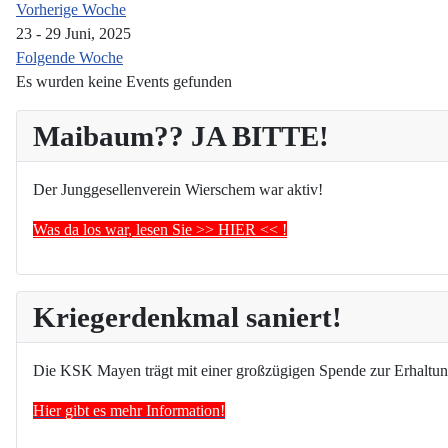
Vorherige Woche
23 - 29 Juni, 2025
Folgende Woche
Es wurden keine Events gefunden
Maibaum?? JA BITTE!
Der Junggesellenverein Wierschem war aktiv!
Was da los war, lesen Sie >> HIER << !
Kriegerdenkmal saniert!
Die KSK Mayen trägt mit einer großzügigen Spende zur Erhaltun
Hier gibt es mehr Information!