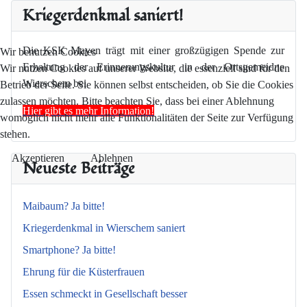
Kriegerdenkmal saniert!
Die KSK Mayen trägt mit einer großzügigen Spende zur
Wir benutzen Cookies
Erhaltung der Erinnerungskultur in der Ortsgemeidne
Wir nutzen Cookies auf unserer Website, die essenziell sind für den
Wierschem bei
Betrieb der Seite. Sie können selbst entscheiden, ob Sie die Cookies
zulassen möchten. Bitte beachten Sie, dass bei einer Ablehnung
Hier gibt es mehr Information!
womöglich nicht mehr alle Funktionalitäten der Seite zur Verfügung
stehen.
Akzeptieren
Ablehnen
Neueste Beiträge
Maibaum? Ja bitte!
Kriegerdenkmal in Wierschem saniert
Smartphone? Ja bitte!
Ehrung für die Küsterfrauen
Essen schmeckt in Gesellschaft besser