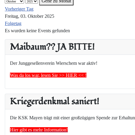
Gehe zu Monat
Vorheriger Tag
Freitag, 03. Oktober 2025
Folgetag
Es wurden keine Events gefunden
Maibaum?? JA BITTE!
Der Junggesellenverein Wierschem war aktiv!
Was da los war, lesen Sie >> HIER << !
Kriegerdenkmal saniert!
Die KSK Mayen trägt mit einer großzügigen Spende zur Erhaltun
Hier gibt es mehr Information!