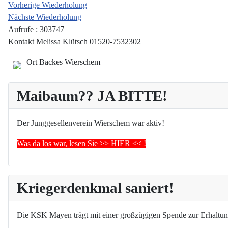
Vorherige Wiederholung
Nächste Wiederholung
Aufrufe
: 303747
Kontakt
Melissa Klütsch 01520-7532302
Ort
Backes Wierschem
Maibaum?? JA BITTE!
Der Junggesellenverein Wierschem war aktiv!
Was da los war, lesen Sie >> HIER << !
Kriegerdenkmal saniert!
Die KSK Mayen trägt mit einer großzügigen Spende zur Erhaltun