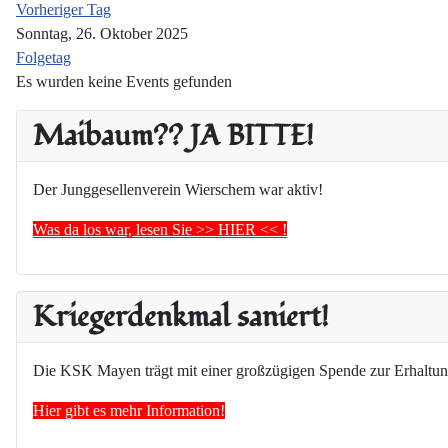
Vorheriger Tag
Sonntag, 26. Oktober 2025
Folgetag
Es wurden keine Events gefunden
Maibaum?? JA BITTE!
Der Junggesellenverein Wierschem war aktiv!
Was da los war, lesen Sie >> HIER << !
Kriegerdenkmal saniert!
Die KSK Mayen trägt mit einer großzügigen Spende zur Erhaltun
Hier gibt es mehr Information!