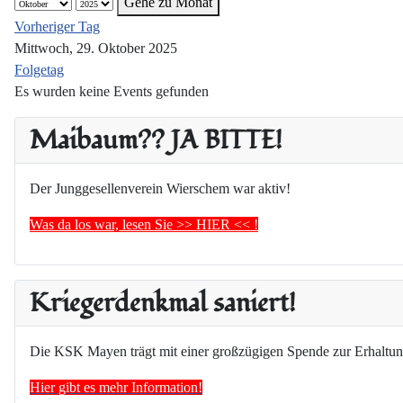
Gehe zu Monat
Vorheriger Tag
Mittwoch, 29. Oktober 2025
Folgetag
Es wurden keine Events gefunden
Maibaum?? JA BITTE!
Der Junggesellenverein Wierschem war aktiv!
Was da los war, lesen Sie >> HIER << !
Kriegerdenkmal saniert!
Die KSK Mayen trägt mit einer großzügigen Spende zur Erhaltun
Hier gibt es mehr Information!