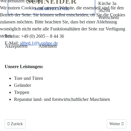
Wir benutzen Cookies
Kirche 3a
Wir nutzen Cookies auf unserer Website, die essenziell sind für den
56294
Betrieb der Seite. Sie können selbst entscheiden, ob Sie die Cookies
Wierschem
zulassen möchten. Bitte beachten Sie, dass bei einer Ablehnung
womöglich nicht mehr alle Funktionalitäten der Seite zur Verfügung
stehen.
Telefon: +49 (0) 2605 – 8 44 36
E-Mail:
alfred.1@t-online.de
Akzeptieren
Ablehnen
Unsere Leistungen:
Tore und Türen
Geländer
Treppen
Reparatur land- und forstwirtschaftlicher Maschinen
Vorheriger Beitrag: Landhaus vor Burg Eltz
Nächster Bei
Zurück
Weiter