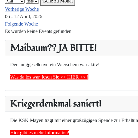
Gehe zu Monat
Vorherige Woche
06 - 12 April, 2026
Folgende Woche
Es wurden keine Events gefunden
Maibaum?? JA BITTE!
Der Junggesellenverein Wierschem war aktiv!
Was da los war, lesen Sie >> HIER << !
Kriegerdenkmal saniert!
Die KSK Mayen trägt mit einer großzügigen Spende zur Erhaltun
Hier gibt es mehr Information!