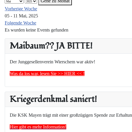
Gehe zu Monat
Vorherige Woche
05 - 11 Mai, 2025
Folgende Woche
Es wurden keine Events gefunden
Maibaum?? JA BITTE!
Der Junggesellenverein Wierschem war aktiv!
Was da los war, lesen Sie >> HIER << !
Kriegerdenkmal saniert!
Die KSK Mayen trägt mit einer großzügigen Spende zur Erhaltun
Hier gibt es mehr Information!