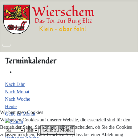
Terminkalender
Nach Jahr
Nach Monat
Nach Woche
Heute
Wir benutzen Cookies
Gehe zu Monat
Wir nutzen Cookies auf unserer Website, die essenziell sind für den
Betrieb der Seite. Sie können selbst entscheiden, ob Sie die Cookies
Gehe zu Monat
zulassen möchten. Bitte beachten Sie, dass bei einer Ablehnung