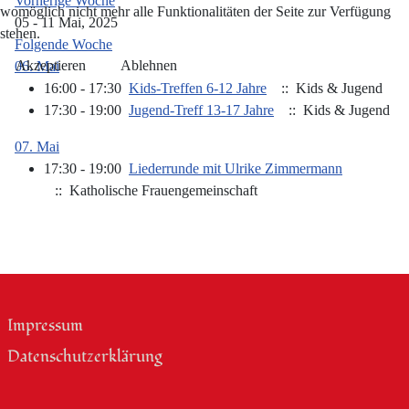
Vorherige Woche
womöglich nicht mehr alle Funktionalitäten der Seite zur Verfügung
05 - 11 Mai, 2025
stehen.
Folgende Woche
Akzeptieren
Ablehnen
06. Mai
16:00 - 17:30
Kids-Treffen 6-12 Jahre
:: Kids & Jugend
17:30 - 19:00
Jugend-Treff 13-17 Jahre
:: Kids & Jugend
07. Mai
17:30 - 19:00
Liederrunde mit Ulrike Zimmermann
:: Katholische Frauengemeinschaft
Impressum
Datenschutzerklärung