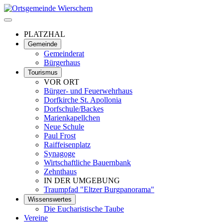
PLATZHAL
Gemeinde
Gemeinderat
Bürgerhaus
Tourismus
VOR ORT
Bürger- und Feuerwehrhaus
Dorfkirche St. Apollonia
Dorfschule/Backes
Marienkapellchen
Neue Schule
Paul Frost
Raiffeisenplatz
Synagoge
Wirtschaftliche Bauernbank
Zehnthaus
IN DER UMGEBUNG
Traumpfad "Eltzer Burgpanorama"
Wissenswertes
Die Eucharistische Taube
Vereine