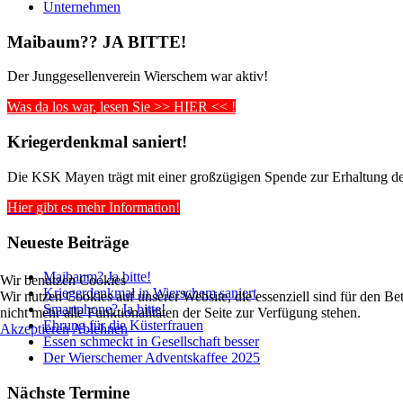
Unternehmen
Maibaum?? JA BITTE!
Der Junggesellenverein Wierschem war aktiv!
Was da los war, lesen Sie >> HIER << !
Kriegerdenkmal saniert!
Die KSK Mayen trägt mit einer großzügigen Spende zur Erhaltung de
Hier gibt es mehr Information!
Neueste Beiträge
Maibaum? Ja bitte!
Wir benutzen Cookies
Kriegerdenkmal in Wierschem saniert
Wir nutzen Cookies auf unserer Website, die essenziell sind für den Be
Smartphone? Ja bitte!
nicht mehr alle Funktionalitäten der Seite zur Verfügung stehen.
Ehrung für die Küsterfrauen
Akzeptieren
Ablehnen
Essen schmeckt in Gesellschaft besser
Der Wierschemer Adventskaffee 2025
Nächste Termine