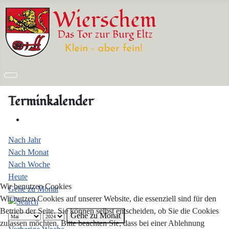
Terminkalender
Nach Jahr
Nach Monat
Nach Woche
Heute
Wir benutzen Cookies
Gehe zu Monat
Wir nutzen Cookies auf unserer Website, die essenziell sind für den
Betrieb der Seite. Sie können selbst entscheiden, ob Sie die Cookies
Gehe zu Monat
zulassen möchten. Bitte beachten Sie, dass bei einer Ablehnung