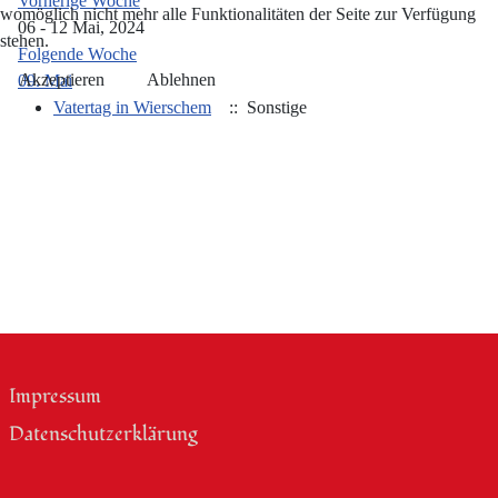
Vorherige Woche
womöglich nicht mehr alle Funktionalitäten der Seite zur Verfügung
06 - 12 Mai, 2024
stehen.
Folgende Woche
Akzeptieren
Ablehnen
09. Mai
Vatertag in Wierschem
:: Sonstige
Impressum
Datenschutzerklärung