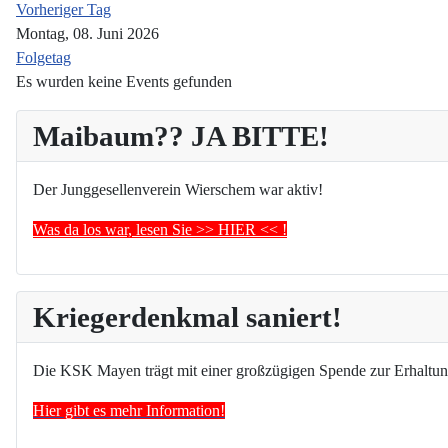
Vorheriger Tag
Montag, 08. Juni 2026
Folgetag
Es wurden keine Events gefunden
Maibaum?? JA BITTE!
Der Junggesellenverein Wierschem war aktiv!
Was da los war, lesen Sie >> HIER << !
Kriegerdenkmal saniert!
Die KSK Mayen trägt mit einer großzügigen Spende zur Erhaltun
Hier gibt es mehr Information!