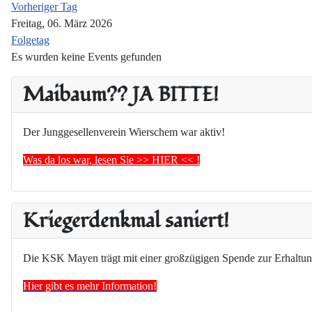
Vorheriger Tag
Freitag, 06. März 2026
Folgetag
Es wurden keine Events gefunden
Maibaum?? JA BITTE!
Der Junggesellenverein Wierschem war aktiv!
Was da los war, lesen Sie >> HIER << !
Kriegerdenkmal saniert!
Die KSK Mayen trägt mit einer großzügigen Spende zur Erhaltun
Hier gibt es mehr Information!