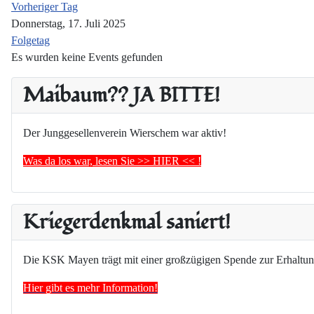
Vorheriger Tag
Donnerstag, 17. Juli 2025
Folgetag
Es wurden keine Events gefunden
Maibaum?? JA BITTE!
Der Junggesellenverein Wierschem war aktiv!
Was da los war, lesen Sie >> HIER << !
Kriegerdenkmal saniert!
Die KSK Mayen trägt mit einer großzügigen Spende zur Erhaltun
Hier gibt es mehr Information!