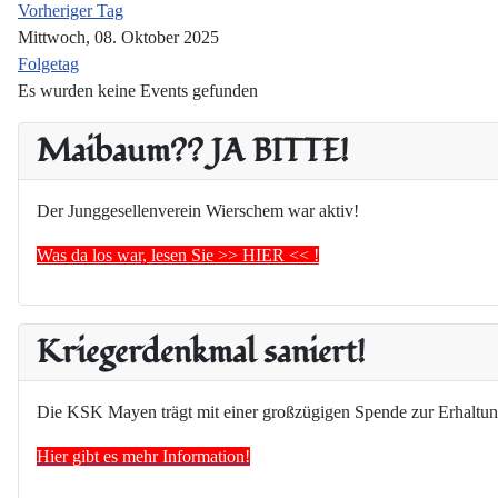
Vorheriger Tag
Mittwoch, 08. Oktober 2025
Folgetag
Es wurden keine Events gefunden
Maibaum?? JA BITTE!
Der Junggesellenverein Wierschem war aktiv!
Was da los war, lesen Sie >> HIER << !
Kriegerdenkmal saniert!
Die KSK Mayen trägt mit einer großzügigen Spende zur Erhaltun
Hier gibt es mehr Information!