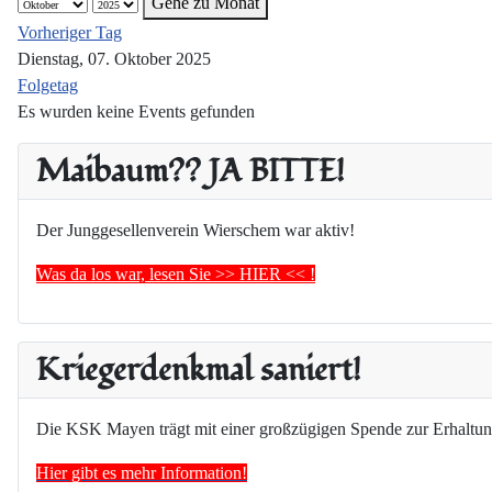
Gehe zu Monat
Vorheriger Tag
Dienstag, 07. Oktober 2025
Folgetag
Es wurden keine Events gefunden
Maibaum?? JA BITTE!
Der Junggesellenverein Wierschem war aktiv!
Was da los war, lesen Sie >> HIER << !
Kriegerdenkmal saniert!
Die KSK Mayen trägt mit einer großzügigen Spende zur Erhaltun
Hier gibt es mehr Information!