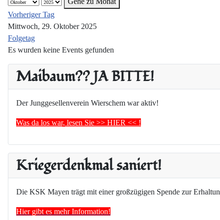
Gehe zu Monat
Vorheriger Tag
Mittwoch, 29. Oktober 2025
Folgetag
Es wurden keine Events gefunden
Maibaum?? JA BITTE!
Der Junggesellenverein Wierschem war aktiv!
Was da los war, lesen Sie >> HIER << !
Kriegerdenkmal saniert!
Die KSK Mayen trägt mit einer großzügigen Spende zur Erhaltun
Hier gibt es mehr Information!