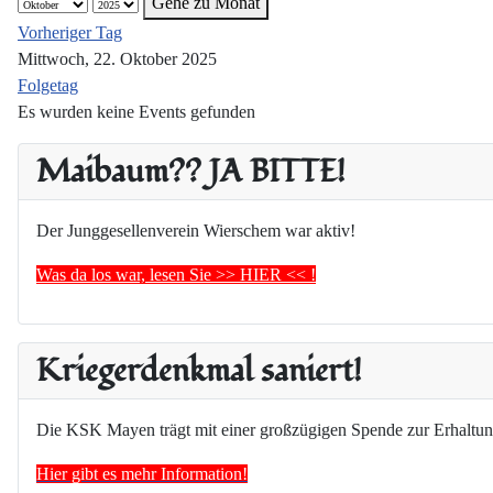
Gehe zu Monat
Vorheriger Tag
Mittwoch, 22. Oktober 2025
Folgetag
Es wurden keine Events gefunden
Maibaum?? JA BITTE!
Der Junggesellenverein Wierschem war aktiv!
Was da los war, lesen Sie >> HIER << !
Kriegerdenkmal saniert!
Die KSK Mayen trägt mit einer großzügigen Spende zur Erhaltun
Hier gibt es mehr Information!