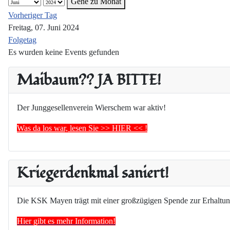
Gehe zu Monat
Vorheriger Tag
Freitag, 07. Juni 2024
Folgetag
Es wurden keine Events gefunden
Maibaum?? JA BITTE!
Der Junggesellenverein Wierschem war aktiv!
Was da los war, lesen Sie >> HIER << !
Kriegerdenkmal saniert!
Die KSK Mayen trägt mit einer großzügigen Spende zur Erhaltun
Hier gibt es mehr Information!