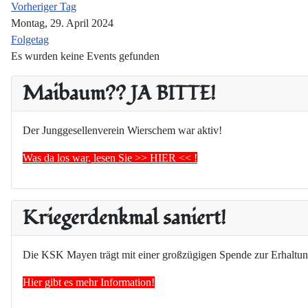
Vorheriger Tag
Montag, 29. April 2024
Folgetag
Es wurden keine Events gefunden
Maibaum?? JA BITTE!
Der Junggesellenverein Wierschem war aktiv!
Was da los war, lesen Sie >> HIER << !
Kriegerdenkmal saniert!
Die KSK Mayen trägt mit einer großzügigen Spende zur Erhaltun
Hier gibt es mehr Information!