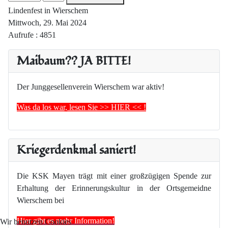
Lindenfest in Wierschem
Mittwoch, 29. Mai 2024
Aufrufe
: 4851
Maibaum?? JA BITTE!
Der Junggesellenverein Wierschem war aktiv!
Was da los war, lesen Sie >> HIER << !
Kriegerdenkmal saniert!
Die KSK Mayen trägt mit einer großzügigen Spende zur
Erhaltung der Erinnerungskultur in der Ortsgemeidne
Wierschem bei
Hier gibt es mehr Information!
Wir benutzen Cookies