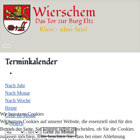
Terminkalender
Nach Jahr
Nach Monat
Nach Woche
Heute
Wir benutzen Cookies
Gehe zu Monat
Wir nutzen Cookies auf unserer Website, die essenziell sind für den
Betrieb der Seite. Sie können selbst entscheiden, ob Sie die Cookies
Gehe zu Monat
zulassen möchten. Bitte beachten Sie, dass bei einer Ablehnung