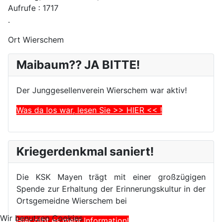
Aufrufe
: 1717
.
Ort
Wierschem
Maibaum?? JA BITTE!
Der Junggesellenverein Wierschem war aktiv!
Was da los war, lesen Sie >> HIER << !
Kriegerdenkmal saniert!
Die KSK Mayen trägt mit einer großzügigen
Spende zur Erhaltung der Erinnerungskultur in der
Ortsgemeidne Wierschem bei
Wir benutzen Cookies
Hier gibt es mehr Information!