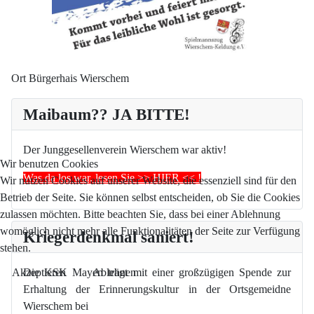
Ort
Bürgerhais Wierschem
Maibaum?? JA BITTE!
Der Junggesellenverein Wierschem war aktiv!
Wir benutzen Cookies
Was da los war, lesen Sie >> HIER << !
Wir nutzen Cookies auf unserer Website, die essenziell sind für den
Betrieb der Seite. Sie können selbst entscheiden, ob Sie die Cookies
zulassen möchten. Bitte beachten Sie, dass bei einer Ablehnung
womöglich nicht mehr alle Funktionalitäten der Seite zur Verfügung
Kriegerdenkmal saniert!
stehen.
Akzeptieren
Ablehnen
Die KSK Mayen trägt mit einer großzügigen Spende zur
Erhaltung der Erinnerungskultur in der Ortsgemeidne
Wierschem bei