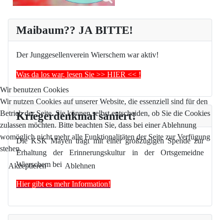
Maibaum?? JA BITTE!
Der Junggesellenverein Wierschem war aktiv!
Was da los war, lesen Sie >> HIER << !
Wir benutzen Cookies
Wir nutzen Cookies auf unserer Website, die essenziell sind für den
Betrieb der Seite. Sie können selbst entscheiden, ob Sie die Cookies
Kriegerdenkmal saniert!
zulassen möchten. Bitte beachten Sie, dass bei einer Ablehnung
womöglich nicht mehr alle Funktionalitäten der Seite zur Verfügung
Die KSK Mayen trägt mit einer großzügigen Spende zur
stehen.
Erhaltung der Erinnerungskultur in der Ortsgemeidne
Wierschem bei
Akzeptieren
Ablehnen
Hier gibt es mehr Information!