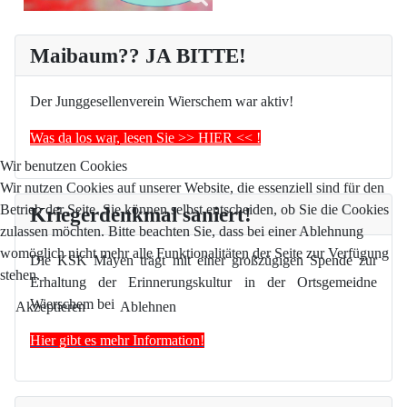
Maibaum?? JA BITTE!
Der Junggesellenverein Wierschem war aktiv!
Was da los war, lesen Sie >> HIER << !
Wir benutzen Cookies
Wir nutzen Cookies auf unserer Website, die essenziell sind für den
Betrieb der Seite. Sie können selbst entscheiden, ob Sie die Cookies
Kriegerdenkmal saniert!
zulassen möchten. Bitte beachten Sie, dass bei einer Ablehnung
womöglich nicht mehr alle Funktionalitäten der Seite zur Verfügung
Die KSK Mayen trägt mit einer großzügigen Spende zur
stehen.
Erhaltung der Erinnerungskultur in der Ortsgemeidne
Wierschem bei
Akzeptieren
Ablehnen
Hier gibt es mehr Information!