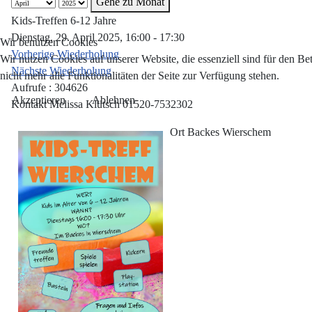
Gehe zu Monat
Kids-Treffen 6-12 Jahre
Dienstag, 29. April 2025, 16:00 - 17:30
Wir benutzen Cookies
Vorherige Wiederholung
Wir nutzen Cookies auf unserer Website, die essenziell sind für den Be
Nächste Wiederholung
nicht mehr alle Funktionalitäten der Seite zur Verfügung stehen.
Aufrufe
: 304626
Akzeptieren
Ablehnen
Kontakt
Melissa Klütsch 01520-7532302
Ort
Backes Wierschem