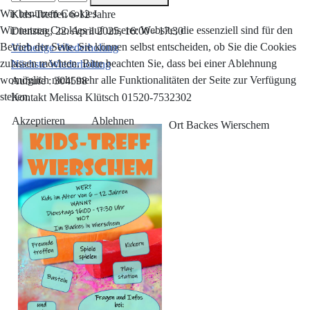
Wir benutzen Cookies
Kids-Treffen 6-12 Jahre
Wir nutzen Cookies auf unserer Website, die essenziell sind für den
Dienstag, 22. April 2025, 16:00 - 17:30
Betrieb der Seite. Sie können selbst entscheiden, ob Sie die Cookies
Vorherige Wiederholung
zulassen möchten. Bitte beachten Sie, dass bei einer Ablehnung
Nächste Wiederholung
womöglich nicht mehr alle Funktionalitäten der Seite zur Verfügung
Aufrufe
: 304598
stehen.
Kontakt
Melissa Klütsch 01520-7532302
Akzeptieren
Ablehnen
Ort
Backes Wierschem