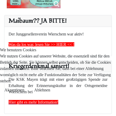
Maibaum?? JA BITTE!
Der Junggesellenverein Wierschem war aktiv!
Was da los war, lesen Sie >> HIER << !
Wir benutzen Cookies
Wir nutzen Cookies auf unserer Website, die essenziell sind für den
Betrieb der Seite. Sie können selbst entscheiden, ob Sie die Cookies
Kriegerdenkmal saniert!
zulassen möchten. Bitte beachten Sie, dass bei einer Ablehnung
womöglich nicht mehr alle Funktionalitäten der Seite zur Verfügung
Die KSK Mayen trägt mit einer großzügigen Spende zur
stehen.
Erhaltung der Erinnerungskultur in der Ortsgemeidne
Akzeptieren
Ablehnen
Wierschem bei
Hier gibt es mehr Information!